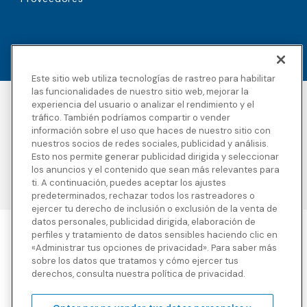
Este sitio web utiliza tecnologías de rastreo para habilitar
las funcionalidades de nuestro sitio web, mejorar la
experiencia del usuario o analizar el rendimiento y el
Accesibilidad
Derechos de autor
tráfico. También podríamos compartir o vender
Política de privacidad
Avisos legales
información sobre el uso que haces de nuestro sitio con
Términos y condiciones
Divulgaciones de
nuestros socios de redes sociales, publicidad y análisis.
terceros
Esto nos permite generar publicidad dirigida y seleccionar
Transparencia en la
Mapa del sitio
los anuncios y el contenido que sean más relevantes para
cobertura
ti. A continuación, puedes aceptar los ajustes
predeterminados, rechazar todos los rastreadores o
ejercer tu derecho de inclusión o exclusión de la venta de
datos personales, publicidad dirigida, elaboración de
perfiles y tratamiento de datos sensibles haciendo clic en
Blue Cross Blue Shield Global Solutions es el nombre comercial de
«Administrar tus opciones de privacidad». Para saber más
Worldwide Insurance Services, LLC
(Blue Cross Blue Shield Global
sobre los datos que tratamos y cómo ejercer tus
Solutions Insurance Services en California y BCBS Global
derechos, consulta nuestra política de privacidad.
Solutions Insurance Services en New York)
, un licenciatario
independiente de Blue Cross and Blue Shield Association. Blue
Cross Blue Shield Global Solutions es una marca propiedad de la