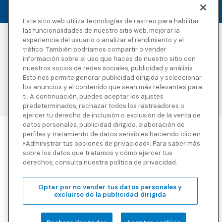
Este sitio web utiliza tecnologías de rastreo para habilitar
las funcionalidades de nuestro sitio web, mejorar la
experiencia del usuario o analizar el rendimiento y el
Accesibilidad
Derechos de autor
tráfico. También podríamos compartir o vender
Política de privacidad
Avisos legales
información sobre el uso que haces de nuestro sitio con
Términos y condiciones
Divulgaciones de
nuestros socios de redes sociales, publicidad y análisis.
terceros
Esto nos permite generar publicidad dirigida y seleccionar
Transparencia en la
Mapa del sitio
los anuncios y el contenido que sean más relevantes para
cobertura
ti. A continuación, puedes aceptar los ajustes
predeterminados, rechazar todos los rastreadores o
ejercer tu derecho de inclusión o exclusión de la venta de
datos personales, publicidad dirigida, elaboración de
perfiles y tratamiento de datos sensibles haciendo clic en
Blue Cross Blue Shield Global Solutions es el nombre comercial de
«Administrar tus opciones de privacidad». Para saber más
Worldwide Insurance Services, LLC
(Blue Cross Blue Shield Global
sobre los datos que tratamos y cómo ejercer tus
Solutions Insurance Services en California y BCBS Global
derechos, consulta nuestra política de privacidad.
Solutions Insurance Services en New York)
, un licenciatario
independiente de Blue Cross and Blue Shield Association. Blue
Cross Blue Shield Global Solutions es una marca propiedad de la
Optar por no vender tus datos personales y
Blue Cross and Blue Shield Association.
excluirse de la publicidad dirigida
Vea divulgaciones e información detallada sobre la compañía
aseguradora de nuestros productos y otras divulgaciones de
terceros.