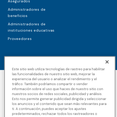
Asegurados
Administradores de
beneficios
Administradores de
instituciones educativas
Proveedores
Este sitio web utiliza tecnologías de rastreo para habilitar
las funcionalidades de nuestro sitio web, mejorar la
experiencia del usuario o analizar el rendimiento y el
Accesibilidad
Derechos de autor
tráfico. También podríamos compartir o vender
Política de privacidad
Avisos legales
información sobre el uso que haces de nuestro sitio con
Términos y condiciones
Divulgaciones de
nuestros socios de redes sociales, publicidad y análisis.
terceros
Esto nos permite generar publicidad dirigida y seleccionar
Transparencia en la
Mapa del sitio
los anuncios y el contenido que sean más relevantes para
cobertura
ti. A continuación, puedes aceptar los ajustes
predeterminados, rechazar todos los rastreadores o