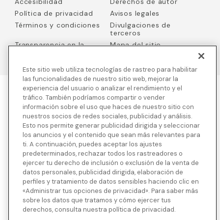
Accesibilidad
Derechos de autor
Política de privacidad
Avisos legales
Términos y condiciones
Divulgaciones de
terceros
Transparencia en la
Mapa del sitio
cobertura
Este sitio web utiliza tecnologías de rastreo para habilitar
las funcionalidades de nuestro sitio web, mejorar la
experiencia del usuario o analizar el rendimiento y el
tráfico. También podríamos compartir o vender
Blue Cross Blue Shield Global Solutions es el nombre comercial de
información sobre el uso que haces de nuestro sitio con
Worldwide Insurance Services, LLC
(Blue Cross Blue Shield Global
Solutions Insurance Services en California y BCBS Global
nuestros socios de redes sociales, publicidad y análisis.
Solutions Insurance Services en New York)
, un licenciatario
Esto nos permite generar publicidad dirigida y seleccionar
independiente de Blue Cross and Blue Shield Association. Blue
los anuncios y el contenido que sean más relevantes para
Cross Blue Shield Global Solutions es una marca propiedad de la
ti. A continuación, puedes aceptar los ajustes
Blue Cross and Blue Shield Association.
predeterminados, rechazar todos los rastreadores o
Vea divulgaciones e información detallada sobre la compañía
ejercer tu derecho de inclusión o exclusión de la venta de
aseguradora de nuestros productos y otras divulgaciones de
datos personales, publicidad dirigida, elaboración de
terceros.
perfiles y tratamiento de datos sensibles haciendo clic en
«Administrar tus opciones de privacidad». Para saber más
sobre los datos que tratamos y cómo ejercer tus
derechos, consulta nuestra política de privacidad.