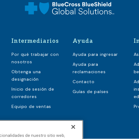
Intermediarios
Ayuda
I
Por qué trabajar con
Ayuda para ingresar
As
nosotros
Ayuda para
Ad
Obtenga una
reclamaciones
be
designación
Contacto
Ad
Inicio de sesión de
in
Guías de países
corredores
ed
Equipo de ventas
Pr
ncionalidades de nuestro sitio web,