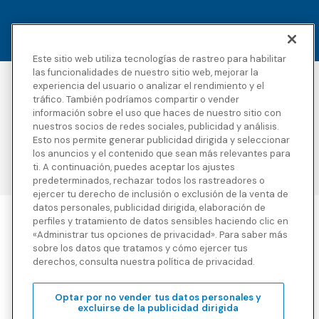
Este sitio web utiliza tecnologías de rastreo para habilitar
las funcionalidades de nuestro sitio web, mejorar la
experiencia del usuario o analizar el rendimiento y el
Accesibilidad
Derechos de autor
tráfico. También podríamos compartir o vender
Política de privacidad
Avisos legales
información sobre el uso que haces de nuestro sitio con
Términos y condiciones
Divulgaciones de
nuestros socios de redes sociales, publicidad y análisis.
terceros
Esto nos permite generar publicidad dirigida y seleccionar
Transparencia en la
Mapa del sitio
los anuncios y el contenido que sean más relevantes para
cobertura
ti. A continuación, puedes aceptar los ajustes
predeterminados, rechazar todos los rastreadores o
ejercer tu derecho de inclusión o exclusión de la venta de
datos personales, publicidad dirigida, elaboración de
perfiles y tratamiento de datos sensibles haciendo clic en
Blue Cross Blue Shield Global Solutions es el nombre comercial de
«Administrar tus opciones de privacidad». Para saber más
Worldwide Insurance Services, LLC
(Blue Cross Blue Shield Global
sobre los datos que tratamos y cómo ejercer tus
Solutions Insurance Services en California y BCBS Global
derechos, consulta nuestra política de privacidad.
Solutions Insurance Services en New York)
, un licenciatario
independiente de Blue Cross and Blue Shield Association. Blue
Cross Blue Shield Global Solutions es una marca propiedad de la
Optar por no vender tus datos personales y
Blue Cross and Blue Shield Association.
excluirse de la publicidad dirigida