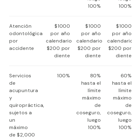
100%
100%
Atención
$1000
$1000
$1000
odontológica
por año
por año
por año
por
calendario
calendario
calendario
accidente
$200 por
$200 por
$200 por
diente
diente
diente
Servicios
100%
80%
60%
de
hasta el
hasta el
acupuntura
límite
límite
y
máximo
máximo
quiropráctica,
de
de
sujetos a
coseguro,
coseguro,
un
luego
luego
máximo
100%
100%
de $2,000