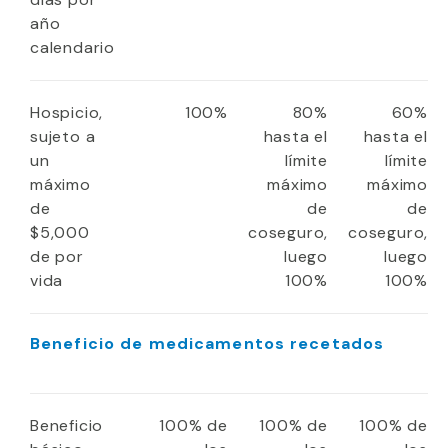
año
calendario
Hospicio,
100%
80%
60%
sujeto a
hasta el
hasta el
un
límite
límite
máximo
máximo
máximo
de
de
de
$5,000
coseguro,
coseguro,
de por
luego
luego
vida
100%
100%
Beneficio de medicamentos recetados
Beneficio
100% de
100% de
100% de