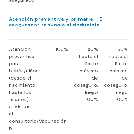
asegurado
Atención preventiva y primaria - El
asegurador renuncia al deducible
Atención
100%
80%
60%
preventiva
hasta el
hasta el
para
límite
límite
bebés/niños:
máximo
máximo
(desde el
de
de
nacimiento
coseguro,
coseguro,
hasta los
luego
luego
18 años)
100%
100%
a. Visitas
al
consultorio/Vacunación
b.