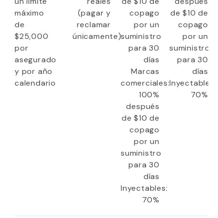
un límite
reales
de $10 de
después
máximo
(pagar y
copago
de $10 de
de
reclamar
por un
copago
$25,000
únicamente)
suministro
por un
por
para 30
suministro
asegurado
días
para 30
y por año
Marcas
días
calendario
comerciales:
Inyectable:
100%
70%
después
de $10 de
copago
por un
suministro
para 30
días
Inyectables:
70%