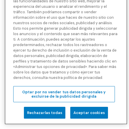
las funcionalidades de nuestro sitio web, mejorar la
¿Están cubiertas las condiciones
experiencia del usuario o analizar el rendimiento y el
tráfico. También podríamos compartir o vender
preexistentes bajo los planes Blue
información sobre el uso que haces de nuestro sitio con
nuestros socios de redes sociales, publicidad y análisis.
Cross Blue Shield Global Solutions℠
Esto nos permite generar publicidad dirigida y seleccionar
para vivir en el extranjero?
los anuncios y el contenido que sean más relevantes para
ti. A continuación, puedes aceptar los ajustes
predeterminados, rechazar todos los rastreadores o
ejercer tu derecho de inclusión o exclusión de la venta de
¿Tengo garantizada la emisión de una
datos personales, publicidad dirigida, elaboración de
perfiles y tratamiento de datos sensibles haciendo clic en
póliza de cobertura médica para vivir
«Administrar tus opciones de privacidad». Para saber más
sobre los datos que tratamos y cómo ejercer tus
en el extranjero si la solicito?
derechos, consulta nuestra política de privacidad.
Optar por no vender tus datos personales y
excluirse de la publicidad dirigida
¿Por qué necesitaría un plan para
emigrantes si el país al que voy
Rechazarlas todas
Aceptar cookies
ofrece seguro de salud nacional?