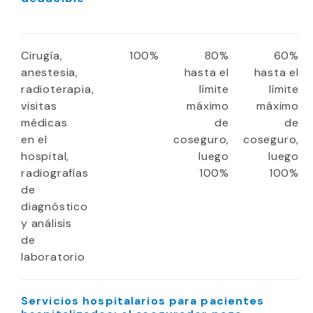
Cirugía,
100%
80%
60%
anestesia,
hasta el
hasta el
radioterapia,
límite
límite
visitas
máximo
máximo
médicas
de
de
en el
coseguro,
coseguro,
hospital,
luego
luego
radiografías
100%
100%
de
diagnóstico
y análisis
de
laboratorio
Servicios hospitalarios para pacientes