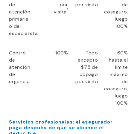
de
por
por visita
de
1
atención
visita
coseguro,
primaria
luego
o del
100%
especialista
Centro
100%
Todo
60%
de
excepto
hasta el
atención
$75 de
límite
de
copago
máximo
urgencia
por visita
de
coseguro,
luego
100%
Servicios profesionales: el asegurador
paga después de que se alcance el
deducible