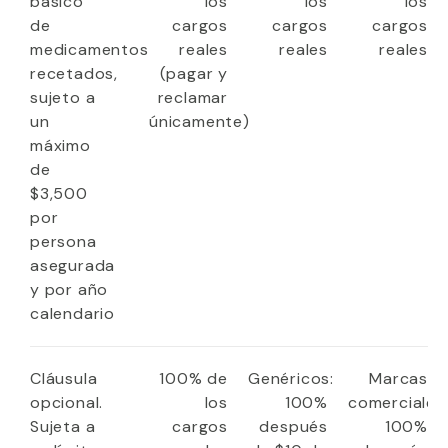
básico
los
los
los
de
cargos
cargos
cargos
medicamentos
reales
reales
reales
recetados,
(pagar y
sujeto a
reclamar
un
únicamente)
máximo
de
$3,500
por
persona
asegurada
y por año
calendario
Cláusula
100% de
Genéricos:
Marcas
opcional.
los
100%
comerciales
Sujeta a
cargos
después
100%