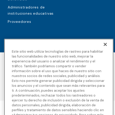
Administradores de
instituciones educativas
Proveedores
Este sitio web utiliza tecnologías de rastreo para habilitar
las funcionalidades de nuestro sitio web, mejorar la
experiencia del usuario o analizar el rendimiento y el
Accesibilidad
Derechos de autor
tráfico. También podríamos compartir o vender
Política de privacidad
Avisos legales
información sobre el uso que haces de nuestro sitio con
Términos y condiciones
Divulgaciones de
nuestros socios de redes sociales, publicidad y análisis.
terceros
Esto nos permite generar publicidad dirigida y seleccionar
Transparencia en la
Mapa del sitio
los anuncios y el contenido que sean más relevantes para
cobertura
ti. A continuación, puedes aceptar los ajustes
predeterminados, rechazar todos los rastreadores o
ejercer tu derecho de inclusión o exclusión de la venta de
datos personales, publicidad dirigida, elaboración de
perfiles y tratamiento de datos sensibles haciendo clic en
Blue Cross Blue Shield Global Solutions es el nombre comercial de
«Administrar tus opciones de privacidad». Para saber más