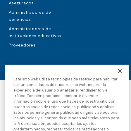
Asegurados
Administradores de
beneficios
Administradores de
instituciones educativas
Proveedores
Este sitio web utiliza tecnologías de rastreo para habilitar
las funcionalidades de nuestro sitio web, mejorar la
experiencia del usuario o analizar el rendimiento y el
Accesibilidad
Derechos de autor
tráfico. También podríamos compartir o vender
Política de privacidad
Avisos legales
información sobre el uso que haces de nuestro sitio con
Términos y condiciones
Divulgaciones de
nuestros socios de redes sociales, publicidad y análisis.
terceros
Esto nos permite generar publicidad dirigida y seleccionar
Transparencia en la
Mapa del sitio
los anuncios y el contenido que sean más relevantes para
cobertura
ti. A continuación, puedes aceptar los ajustes
predeterminados, rechazar todos los rastreadores o