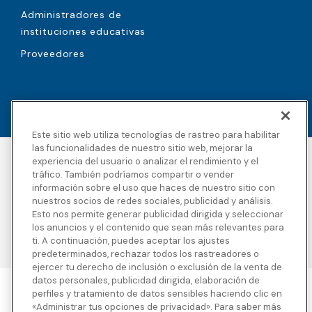
Administradores de
instituciones educativas
Proveedores
Este sitio web utiliza tecnologías de rastreo para habilitar
las funcionalidades de nuestro sitio web, mejorar la
experiencia del usuario o analizar el rendimiento y el
Accesibilidad
Derechos de autor
tráfico. También podríamos compartir o vender
Política de privacidad
Avisos legales
información sobre el uso que haces de nuestro sitio con
Términos y condiciones
Divulgaciones de
nuestros socios de redes sociales, publicidad y análisis.
terceros
Esto nos permite generar publicidad dirigida y seleccionar
Transparencia en la
Mapa del sitio
los anuncios y el contenido que sean más relevantes para
cobertura
ti. A continuación, puedes aceptar los ajustes
predeterminados, rechazar todos los rastreadores o
ejercer tu derecho de inclusión o exclusión de la venta de
datos personales, publicidad dirigida, elaboración de
perfiles y tratamiento de datos sensibles haciendo clic en
Blue Cross Blue Shield Global Solutions es el nombre comercial de
«Administrar tus opciones de privacidad». Para saber más