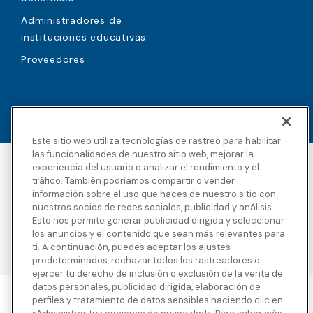
Administradores de
instituciones educativas
Proveedores
Este sitio web utiliza tecnologías de rastreo para habilitar
las funcionalidades de nuestro sitio web, mejorar la
experiencia del usuario o analizar el rendimiento y el
Accesibilidad
Derechos de autor
tráfico. También podríamos compartir o vender
Política de privacidad
Avisos legales
información sobre el uso que haces de nuestro sitio con
Términos y condiciones
Divulgaciones de
nuestros socios de redes sociales, publicidad y análisis.
terceros
Esto nos permite generar publicidad dirigida y seleccionar
Transparencia en la
Mapa del sitio
los anuncios y el contenido que sean más relevantes para
cobertura
ti. A continuación, puedes aceptar los ajustes
predeterminados, rechazar todos los rastreadores o
ejercer tu derecho de inclusión o exclusión de la venta de
datos personales, publicidad dirigida, elaboración de
perfiles y tratamiento de datos sensibles haciendo clic en
Blue Cross Blue Shield Global Solutions es el nombre comercial de