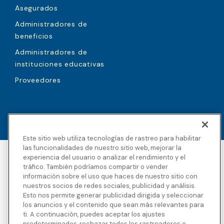
Asegurados
Administradores de
beneficios
Administradores de
instituciones educativas
Proveedores
Este sitio web utiliza tecnologías de rastreo para habilitar
las funcionalidades de nuestro sitio web, mejorar la
experiencia del usuario o analizar el rendimiento y el
Accesibilidad
Derechos de autor
tráfico. También podríamos compartir o vender
Política de privacidad
Avisos legales
información sobre el uso que haces de nuestro sitio con
Términos y condiciones
Divulgaciones de
nuestros socios de redes sociales, publicidad y análisis.
terceros
Esto nos permite generar publicidad dirigida y seleccionar
Transparencia en la
Mapa del sitio
los anuncios y el contenido que sean más relevantes para
cobertura
ti. A continuación, puedes aceptar los ajustes
predeterminados, rechazar todos los rastreadores o